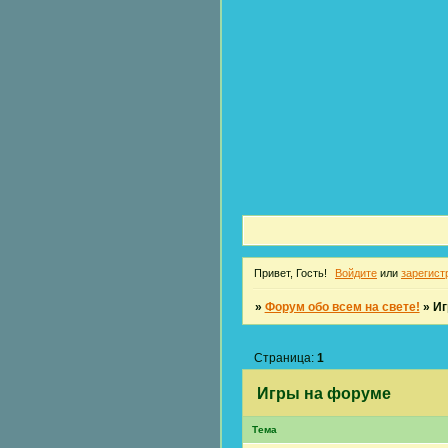
Привет, Гость!
Войдите
или
зарегист
»
Форум обо всем на свете!
»
Иг
Страница:
1
Игры на форуме
Тема