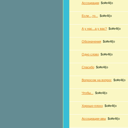
Ассоциации
$o#e4l{o
Если...,то...
$o#e4l{o
А у нас...а у вас?
$o#e4l{o
Обозначения
$o#e4l{o
Одно слово
$o#e4l{o
Спасибо
$o#e4l{o
Вопросом на вопрос
$o#e4l{o
Чтобы...
$o#e4l{o
Хорошо-плохо
$o#e4l{o
Ассоциации-авы
$o#e4l{o