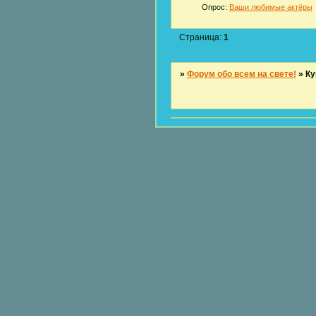
Опрос:
Ваши любимые актёры
Страница:
1
»
Форум обо всем на свете!
»
К