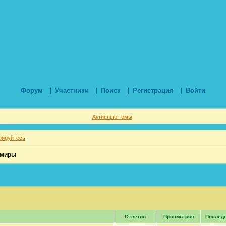
Форум
Участники
Поиск
Регистрация
Войти
Активные темы
рируйтесь
.
умиры
Ответов
Просмотров
Послед