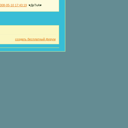
008-05-10 17:43:19
♥ДеТкА♥
создать бесплатный форум