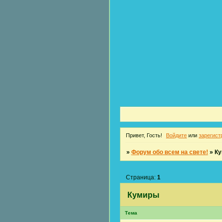
Привет, Гость!
Войдите
или
зарегист
»
Форум обо всем на свете!
»
К
Страница:
1
Кумиры
Тема