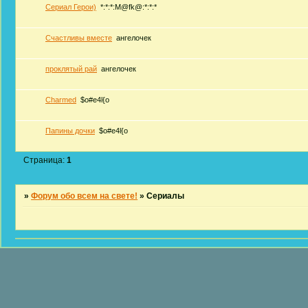
Сериал Герои)
*:*:*:M@fk@:*:*:*
Счастливы вместе
ангелочек
проклятый рай
ангелочек
Charmed
$o#e4l{o
Папины дочки
$o#e4l{o
Страница:
1
»
Форум обо всем на свете!
»
Сериалы