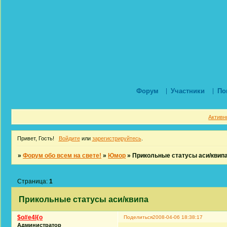
Форум
Участники
По
Активн
Привет, Гость!
Войдите
или
зарегистрируйтесь
.
»
Форум обо всем на свете!
»
Юмор
»
Прикольные статусы аси/квип
Страница:
1
Прикольные статусы аси/квипа
$o#e4l{o
Поделиться
2008-04-06 18:38:17
Администратор