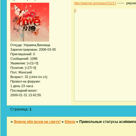
http://warnet.ws/news/21217
------ ржуни
0
Откуда:
Украина,Винница
Зарегистрирован
: 2008-03-05
Приглашений:
0
Сообщений:
1088
Уважение:
[+21/-0]
Позитив:
[+27/-0]
Пол:
Женский
Возраст:
32
[1994-04-15]
Провел на форуме:
1 день 23 часа
Последний визит:
2009-01-31 13:42:55
Страница:
1
»
Форум обо всем на свете!
»
Юмор
»
Прикольные статусы аси/квип